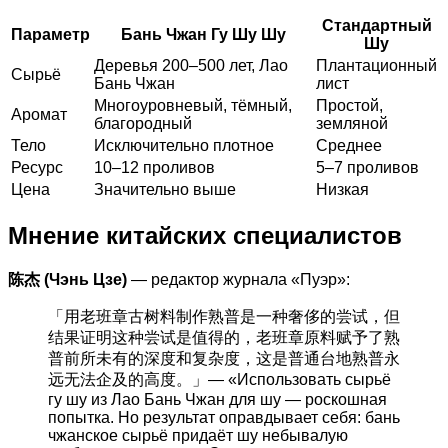
Стандартный
Параметр
Бань Чжан Гу Шу Шу
Шу
Деревья 200–500 лет, Лао
Плантационный
Сырьё
Бань Чжан
лист
Многоуровневый, тёмный,
Простой,
Аромат
благородный
земляной
Тело
Исключительно плотное
Среднее
Ресурс
10–12 проливов
5–7 проливов
Цена
Значительно выше
Низкая
Мнение китайских специалистов
陈杰 (Чэнь Цзе)
— редактор журнала «Пуэр»:
「用老班章古树料制作熟普是一种奢侈的尝试，但
结果证明这种尝试是值得的，老班章原料赋予了熟
普前所未有的深度和复杂度，这是普通台地熟普永
远无法企及的高度。」— «Использовать сырьё
гу шу из Лао Бань Чжан для шу — роскошная
попытка. Но результат оправдывает себя: бань
чжанское сырьё придаёт шу небывалую