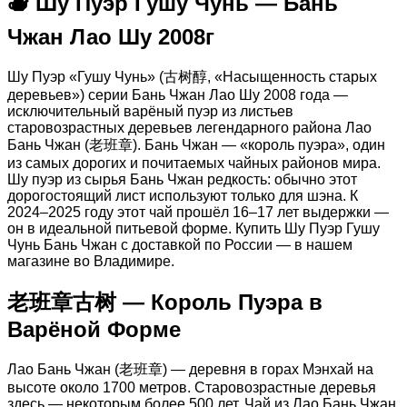
🫖 Шу Пуэр Гушу Чунь — Бань
Чжан
Лао
Чжан Лао Шу 2008г
Шу
2008г,
357
Шу Пуэр «Гушу Чунь» (古树醇, «Насыщенность старых
гр
деревьев») серии Бань Чжан Лао Шу 2008 года —
исключительный варёный пуэр из листьев
старовозрастных деревьев легендарного района Лао
Бань Чжан (老班章). Бань Чжан — «король пуэра», один
из самых дорогих и почитаемых чайных районов мира.
Шу пуэр из сырья Бань Чжан редкость: обычно этот
дорогостоящий лист используют только для шэна. К
2024–2025 году этот чай прошёл 16–17 лет выдержки —
он в идеальной питьевой форме. Купить Шу Пуэр Гушу
Чунь Бань Чжан с доставкой по России — в нашем
магазине во Владимире.
老班章古树 — Король Пуэра в
Варёной Форме
Лао Бань Чжан (老班章) — деревня в горах Мэнхай на
высоте около 1700 метров. Старовозрастные деревья
здесь — некоторым более 500 лет. Чай из Лао Бань Чжан