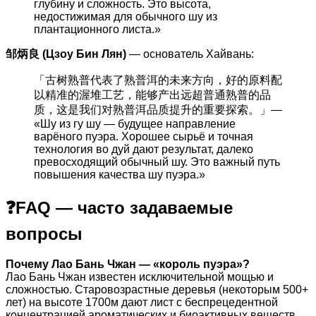
глубину и сложность. Это высота,
недостижимая для обычного шу из
плантационного листа.»
邹炳良 (Цзоу Бин Лян)
— основатель Хайвань:
「古树熟普代表了熟普洱的未来方向，好的原料配
以精准的渥堆工艺，能够产出远超普通熟普的品
质，这是我们对熟普洱品质提升的重要探索。」—
«Шу из гу шу — будущее направление
варёного пуэра. Хорошее сырьё и точная
технология во дуй дают результат, далеко
превосходящий обычный шу. Это важный путь
повышения качества шу пуэра.»
❓FAQ — часто задаваемые
вопросы
Почему Лао Бань Чжан — «король пуэра»?
Лао Бань Чжан известен исключительной мощью и
сложностью. Старовозрастные деревья (некоторым 500+
лет) на высоте 1700м дают лист с беспрецедентной
концентрацией ароматических и биоактивных веществ.