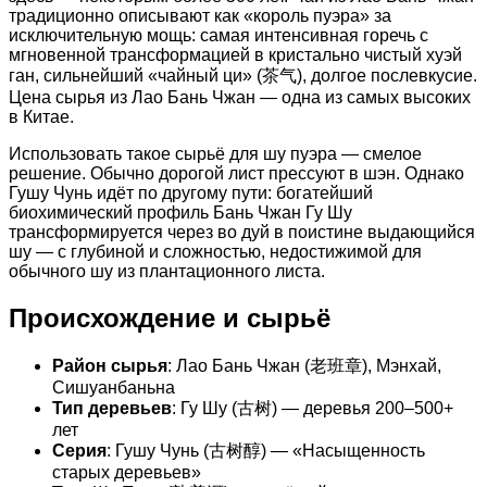
традиционно описывают как «король пуэра» за
исключительную мощь: самая интенсивная горечь с
мгновенной трансформацией в кристально чистый хуэй
ган, сильнейший «чайный ци» (茶气), долгое послевкусие.
Цена сырья из Лао Бань Чжан — одна из самых высоких
в Китае.
Использовать такое сырьё для шу пуэра — смелое
решение. Обычно дорогой лист прессуют в шэн. Однако
Гушу Чунь идёт по другому пути: богатейший
биохимический профиль Бань Чжан Гу Шу
трансформируется через во дуй в поистине выдающийся
шу — с глубиной и сложностью, недостижимой для
обычного шу из плантационного листа.
Происхождение и сырьё
Район сырья
: Лао Бань Чжан (老班章), Мэнхай,
Сишуанбаньна
Тип деревьев
: Гу Шу (古树) — деревья 200–500+
лет
Серия
: Гушу Чунь (古树醇) — «Насыщенность
старых деревьев»