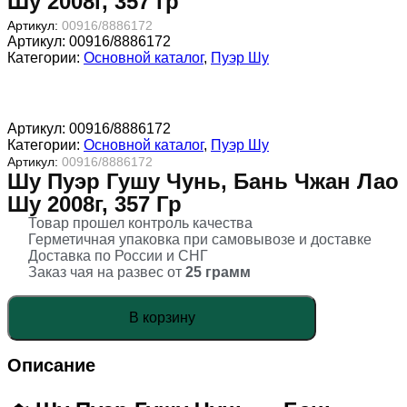
Шу 2008г, 357 гр
Артикул:
00916/8886172
Артикул:
00916/8886172
Категории:
Основной каталог
,
Пуэр Шу
Артикул:
00916/8886172
Категории:
Основной каталог
,
Пуэр Шу
Артикул:
00916/8886172
Шу Пуэр Гушу Чунь, Бань Чжан Лао
Шу 2008г, 357 Гр
Товар прошел контроль качества
Герметичная упаковка при самовывозе и доставке
Доставка по России и СНГ
Заказ чая на развес от
25 грамм
Количество
В корзину
товара
Шу
Пуэр
Описание
Гушу
Чунь,
Бань