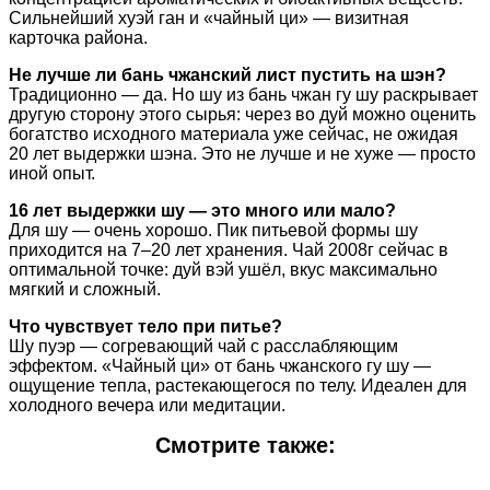
Сильнейший хуэй ган и «чайный ци» — визитная
карточка района.
Не лучше ли бань чжанский лист пустить на шэн?
Традиционно — да. Но шу из бань чжан гу шу раскрывает
другую сторону этого сырья: через во дуй можно оценить
богатство исходного материала уже сейчас, не ожидая
20 лет выдержки шэна. Это не лучше и не хуже — просто
иной опыт.
16 лет выдержки шу — это много или мало?
Для шу — очень хорошо. Пик питьевой формы шу
приходится на 7–20 лет хранения. Чай 2008г сейчас в
оптимальной точке: дуй вэй ушёл, вкус максимально
мягкий и сложный.
Что чувствует тело при питье?
Шу пуэр — согревающий чай с расслабляющим
эффектом. «Чайный ци» от бань чжанского гу шу —
ощущение тепла, растекающегося по телу. Идеален для
холодного вечера или медитации.
Смотрите также: