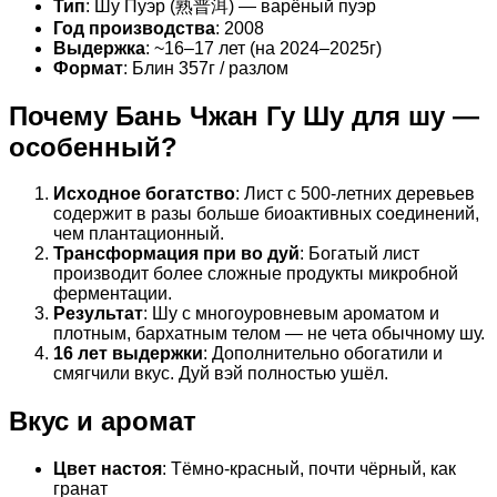
Тип
: Шу Пуэр (熟普洱) — варёный пуэр
Год производства
: 2008
Выдержка
: ~16–17 лет (на 2024–2025г)
Формат
: Блин 357г / разлом
Почему Бань Чжан Гу Шу для шу —
особенный?
Исходное богатство
: Лист с 500-летних деревьев
содержит в разы больше биоактивных соединений,
чем плантационный.
Трансформация при во дуй
: Богатый лист
производит более сложные продукты микробной
ферментации.
Результат
: Шу с многоуровневым ароматом и
плотным, бархатным телом — не чета обычному шу.
16 лет выдержки
: Дополнительно обогатили и
смягчили вкус. Дуй вэй полностью ушёл.
Вкус и аромат
Цвет настоя
: Тёмно-красный, почти чёрный, как
гранат