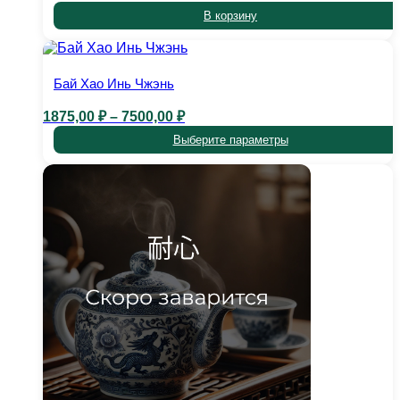
В корзину
Бай Хао Инь Чжэнь
Диапазон
1875,00
₽
–
7500,00
₽
цен:
Выберите параметры
1875,00 ₽
–
Этот
7500,00 ₽
товар
имеет
несколько
вариаций.
Опции
можно
выбрать
на
странице
товара.