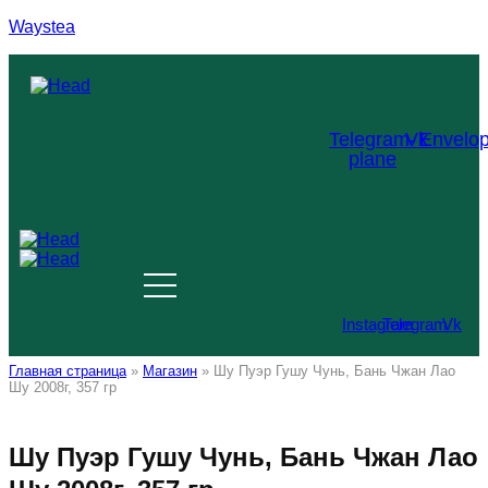
Waystea
Меню
Telegram-
Vk
Envelo
plane
Instagram
Telegram
Vk
Главная страница
»
Магазин
»
Шу Пуэр Гушу Чунь, Бань Чжан Лао
Шу 2008г, 357 гр
Шу Пуэр Гушу Чунь, Бань Чжан Лао