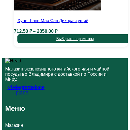
Хуан Шань Мао Фэн Дикорастущий
Диапазон
712,50
₽
–
2850,00
₽
цен:
Выберите параметры
712,50 ₽
–
Этот
2850,00 ₽
товар
имеет
несколько
Магазин эксклюзивного китайского чая и чайной
вариаций.
посуды во Владимире с доставкой по России и
Опции
Миру.
можно
выбрать
Vk
Telegram-
Envelope
на
plane
странице
товара.
Меню
Магазин