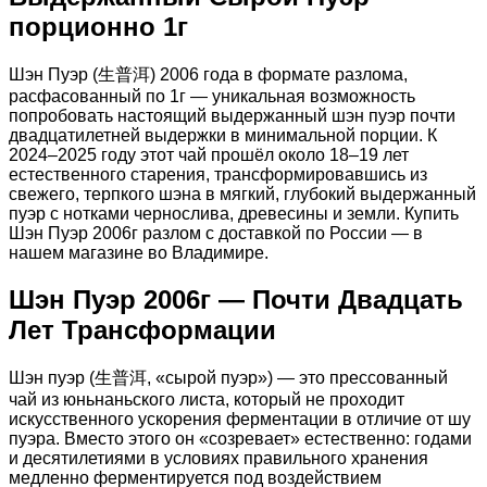
порционно 1г
Шэн Пуэр (生普洱) 2006 года в формате разлома,
расфасованный по 1г — уникальная возможность
попробовать настоящий выдержанный шэн пуэр почти
двадцатилетней выдержки в минимальной порции. К
2024–2025 году этот чай прошёл около 18–19 лет
естественного старения, трансформировавшись из
свежего, терпкого шэна в мягкий, глубокий выдержанный
пуэр с нотками чернослива, древесины и земли. Купить
Шэн Пуэр 2006г разлом с доставкой по России — в
нашем магазине во Владимире.
Шэн Пуэр 2006г — Почти Двадцать
Лет Трансформации
Шэн пуэр (生普洱, «сырой пуэр») — это прессованный
чай из юньнаньского листа, который не проходит
искусственного ускорения ферментации в отличие от шу
пуэра. Вместо этого он «созревает» естественно: годами
и десятилетиями в условиях правильного хранения
медленно ферментируется под воздействием