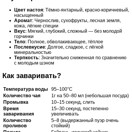
Цвет настоя
: Тёмно-янтарный, красно-коричневый,
насыщенный
Аромат
: Чернослив, сухофрукты, лесная земля,
кожа, лёгкие специи
Вкус
: Мягкий, глубокий, сложный — без молодой
горчинки
Тело
: Полное, обволакивающее, тёплое
Послевкусие
: Долгое, сладкое, с лёгкой
минеральностью
Терпкость
: Значительно сниженная по сравнению
с молодым шэном
Как заваривать?
Температура воды
95–100°C
Количество чая
1г на 50–80 мл (небольшая посуда)
Промывка
10–15 секунд, слить
Время
15–30 секунд, постепенно
заваривания
увеличивать
Количество
5–8 (выдержанный пуэр очень
проливов
стойкий)