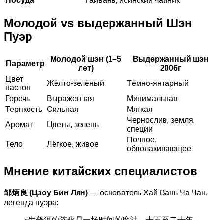
Посуда
Гайвань, исинский чайник
Молодой vs выдержанный Шэн
Пуэр
Молодой шэн (1–5
Выдержанный шэн
Параметр
лет)
2006г
Цвет
Жёлто-зелёный
Тёмно-янтарный
настоя
Горечь
Выраженная
Минимальная
Терпкость
Сильная
Мягкая
Чернослив, земля,
Аромат
Цветы, зелень
специи
Полное,
Тело
Лёгкое, живое
обволакивающее
Мнение китайских специалистов
邹炳良 (Цзоу Бин Лян)
— основатель Хай Вань Ча Чан,
легенда пуэра:
«生普洱的陈化是一场时间的魔法，十五至二十年