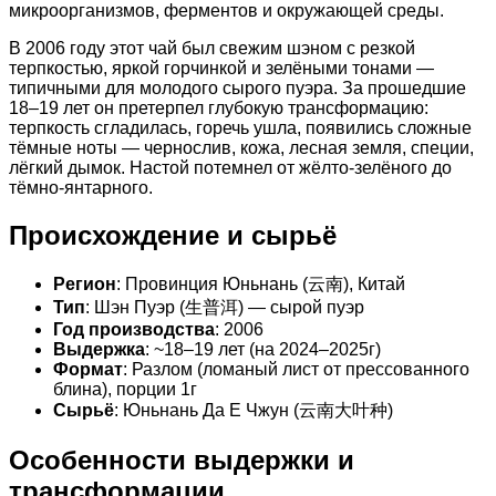
микроорганизмов, ферментов и окружающей среды.
В 2006 году этот чай был свежим шэном с резкой
терпкостью, яркой горчинкой и зелёными тонами —
типичными для молодого сырого пуэра. За прошедшие
18–19 лет он претерпел глубокую трансформацию:
терпкость сгладилась, горечь ушла, появились сложные
тёмные ноты — чернослив, кожа, лесная земля, специи,
лёгкий дымок. Настой потемнел от жёлто-зелёного до
тёмно-янтарного.
Происхождение и сырьё
Регион
: Провинция Юньнань (云南), Китай
Тип
: Шэн Пуэр (生普洱) — сырой пуэр
Год производства
: 2006
Выдержка
: ~18–19 лет (на 2024–2025г)
Формат
: Разлом (ломаный лист от прессованного
блина), порции 1г
Сырьё
: Юньнань Да Е Чжун (云南大叶种)
Особенности выдержки и
трансформации