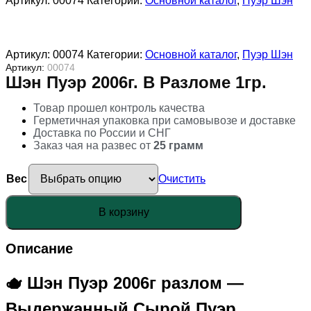
Артикул:
00074
Категории:
Основной каталог
,
Пуэр Шэн
Артикул:
00074
Категории:
Основной каталог
,
Пуэр Шэн
Артикул:
00074
Шэн Пуэр 2006г. В Разломе 1гр.
Товар прошел контроль качества
Герметичная упаковка при самовывозе и доставке
Доставка по России и СНГ
Заказ чая на развес от
25 грамм
Вес
Очистить
Количество
В корзину
товара
Шэн
Пуэр
Описание
2006г.
в
разломе
🫖 Шэн Пуэр 2006г разлом —
1гр.
Выдержанный Сырой Пуэр