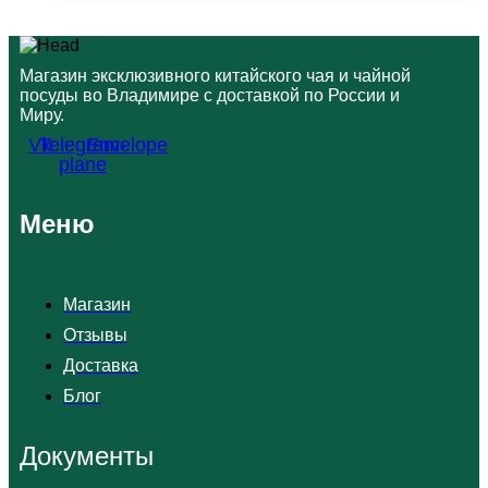
Этот
1600,00 ₽
товар
имеет
несколько
Магазин эксклюзивного китайского чая и чайной
вариаций.
посуды во Владимире с доставкой по России и
Опции
Миру.
можно
выбрать
Vk
Telegram-
Envelope
на
plane
странице
товара.
Меню
Магазин
Отзывы
Доставка
Блог
Документы