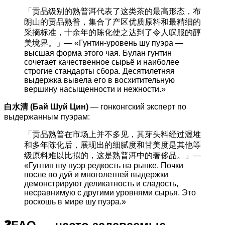
「贡品级别的熟普洱代表了这类茶的最高形态，布
朗山的贡品熟普，集合了产区优质原料和最精细的
采摘标准，十余年的陈化使之达到了令人叹服的醇
美境界。」— «Гунтин-уровень шу пуэра —
высшая форма этого чая. Булан гунтин
сочетает качественное сырьё и наиболее
строгие стандарты сбора. Десятилетняя
выдержка вывела его в восхитительную
вершину насыщенности и нежности.»
白水清 (Бай Шуй Цин)
— гонконгский эксперт по
выдержанным пуэрам:
「贡品熟普在市场上并不多见，其芽头料经过渥堆
和多年陈化后，展现出的细腻度和甘美度是其他等
级原料难以比拟的，这是熟普洱中的奢侈品。」—
«Гунтин шу пуэр редкость на рынке. Почки
после во дуй и многолетней выдержки
демонстрируют деликатность и сладость,
несравнимую с другими уровнями сырья. Это
роскошь в мире шу пуэра.»