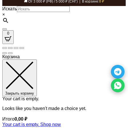
🚚 От 3 000 ₽ (РФ) / 5 000 ₽ (СНГ) | В корзине:
0 ₽
Искать
×
0
Корзина
Закрыть корзину
Your cart is empty.
Looks like you haven't made a choice yet.
Итого
0,00
₽
Your cart is empty. Shop now