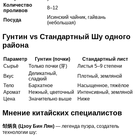
Количество
8–12
проливов
Исинский чайник, гайвань
Посуда
(небольшая)
Гунтин vs Стандартный Шу одного
района
Параметр
Гунтин (почки)
Стандартный лист
Сырьё
Только почки (芽)
Листья 5–9 степени
Деликатный,
Вкус
Плотный, земляной
сладкий
Тело
Бархатное
Насыщенное, тяжёлое
Аромат
Нежный, цветочный
Интенсивный, земляной
Цена
Значительно выше
Ниже
Мнение китайских специалистов
邹炳良 (Цзоу Бин Лян)
— легенда пуэра, создатель
технологии шу: