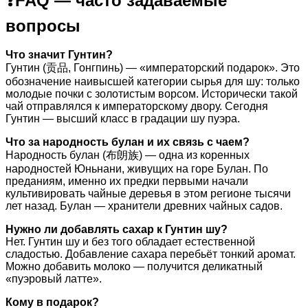
❓FAQ — часто задаваемые
вопросы
Что значит Гунтин?
Гунтин (贡品, Гонгпинь) — «императорский подарок». Это
обозначение наивысшей категории сырья для шу: только
молодые почки с золотистым ворсом. Исторически такой
чай отправлялся к императорскому двору. Сегодня
Гунтин — высший класс в градации шу пуэра.
Что за народность булан и их связь с чаем?
Народность булан (布朗族) — одна из коренных
народностей Юньнани, живущих на горе Булан. По
преданиям, именно их предки первыми начали
культивировать чайные деревья в этом регионе тысячи
лет назад. Булан — хранители древних чайных садов.
Нужно ли добавлять сахар к Гунтин шу?
Нет. Гунтин шу и без того обладает естественной
сладостью. Добавление сахара перебьёт тонкий аромат.
Можно добавить молоко — получится деликатный
«пуэровый латте».
Кому в подарок?