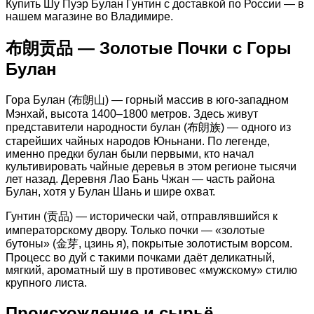
Купить Шу Пуэр Булан Гунтин с доставкой по России — в
нашем магазине во Владимире.
布朗贡品 — Золотые Почки с Горы
Булан
Гора Булан (布朗山) — горный массив в юго-западном
Мэнхай, высота 1400–1800 метров. Здесь живут
представители народности булан (布朗族) — одного из
старейших чайных народов Юньнани. По легенде,
именно предки булан были первыми, кто начал
культивировать чайные деревья в этом регионе тысячи
лет назад. Деревня Лао Бань Чжан — часть района
Булан, хотя у Булан Шань и шире охват.
Гунтин (贡品) — исторически чай, отправлявшийся к
императорскому двору. Только почки — «золотые
бутоны» (金芽, цзинь я), покрытые золотистым ворсом.
Процесс во дуй с такими почками даёт деликатный,
мягкий, ароматный шу в противовес «мужскому» стилю
крупного листа.
Происхождение и сырьё