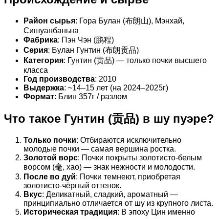
Район сырья
: Гора Булан (布朗山), Мэнхай,
Сишуанбаньна
Фабрика
: Пэн Чэн (鹏程)
Серия
: Булан Гунтин (布朗贡品)
Категория
: Гунтин (贡品) — только почки высшего
класса
Год производства
: 2010
Выдержка
: ~14–15 лет (на 2024–2025г)
Формат
: Блин 357г / разлом
Что такое Гунтин (贡品) в шу пуэре?
Только почки
: Отбираются исключительно
молодые почки — самая вершина ростка.
Золотой ворс
: Почки покрыты золотисто-белым
ворсом (毫, хао) — знак нежности и молодости.
После во дуй
: Почки темнеют, приобретая
золотисто-чёрный оттенок.
Вкус
: Деликатный, сладкий, ароматный —
принципиально отличается от шу из крупного листа.
Историческая традиция
: В эпоху Цин именно