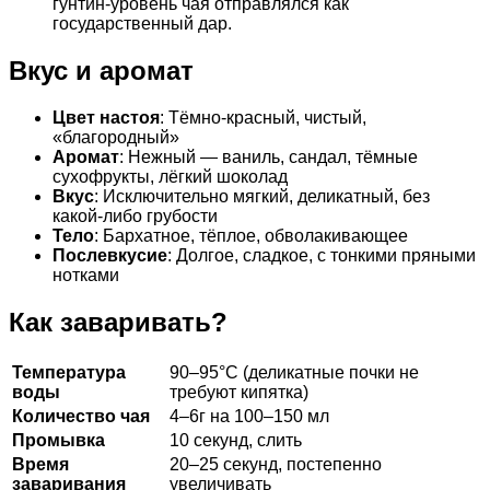
гунтин-уровень чая отправлялся как
государственный дар.
Вкус и аромат
Цвет настоя
: Тёмно-красный, чистый,
«благородный»
Аромат
: Нежный — ваниль, сандал, тёмные
сухофрукты, лёгкий шоколад
Вкус
: Исключительно мягкий, деликатный, без
какой-либо грубости
Тело
: Бархатное, тёплое, обволакивающее
Послевкусие
: Долгое, сладкое, с тонкими пряными
нотками
Как заваривать?
Температура
90–95°C (деликатные почки не
воды
требуют кипятка)
Количество чая
4–6г на 100–150 мл
Промывка
10 секунд, слить
Время
20–25 секунд, постепенно
заваривания
увеличивать