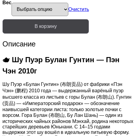
Вес
Очистить
Количество
В корзину
товара
Шу
пуэр
Описание
Булан
Гунтин,
Пэнчэн
🫖 Шу Пуэр Булан Гунтин — Пэн
2010г,
разлом
Чэн 2010г
Шу Пуэр «Булан Гунтин» (布朗贡品) от фабрики «Пэн
Чэн» (鹏程) 2010 года — выдержанный варёный пуэр
высшего класса из листьев с горы Булан (布朗山). Гунтин
(贡品) — «Императорский подарок» — обозначение
наивысшей категории листа: только золотые почки с
ворсом. Гора Булан (布朗山, Бу Лан Шань) — один из
исторических чайных районов Мэнхай, родина некоторых
старейших деревьев Юньнани. С 14–15 годами
выдержки этот шу вошёл в идеальную питьевую форму.