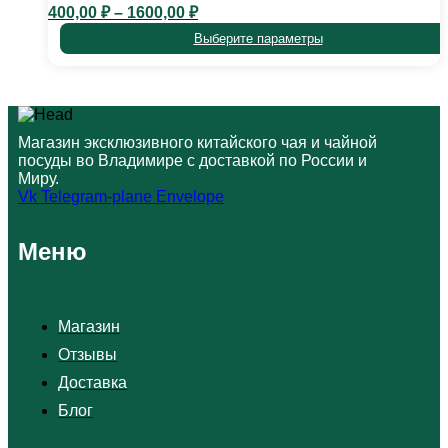
можно
Диапазон
400,00
₽
–
1600,00
₽
выбрать
цен:
Выберите параметры
на
400,00 ₽
странице
–
Этот
товара.
1600,00 ₽
товар
имеет
несколько
Магазин эксклюзивного китайского чая и чайной
вариаций.
посуды во Владимире с доставкой по России и
Опции
Миру.
можно
Vk
Telegram-plane
Envelope
выбрать
на
странице
Меню
товара.
Магазин
Отзывы
Доставка
Блог