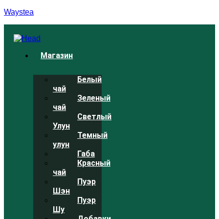
Waystea
Меню
Магазин
Белый
чай
Зеленый
чай
Светлый
Улун
Темный
улун
Габа
Красный
чай
Пуэр
Шэн
Пуэр
Шу
Добавки