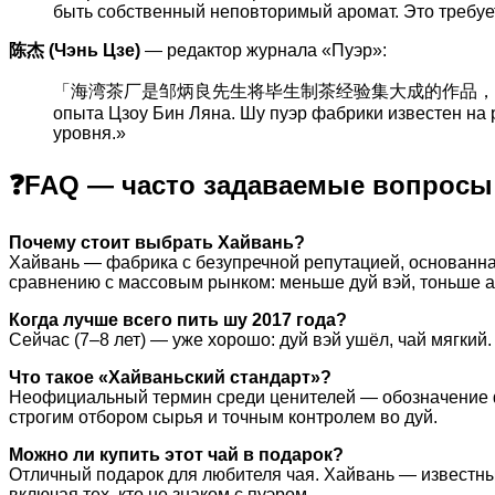
быть собственный неповторимый аромат. Это требуе
陈杰 (Чэнь Цзе)
— редактор журнала «Пуэр»:
「海湾茶厂是邹炳良先生将毕生制茶经验集大成的作品，其熟普在
опыта Цзоу Бин Ляна. Шу пуэр фабрики известен на
уровня.»
❓FAQ — часто задаваемые вопросы
Почему стоит выбрать Хайвань?
Хайвань — фабрика с безупречной репутацией, основанн
сравнению с массовым рынком: меньше дуй вэй, тоньше а
Когда лучше всего пить шу 2017 года?
Сейчас (7–8 лет) — уже хорошо: дуй вэй ушёл, чай мягкий.
Что такое «Хайваньский стандарт»?
Неофициальный термин среди ценителей — обозначение фи
строгим отбором сырья и точным контролем во дуй.
Можно ли купить этот чай в подарок?
Отличный подарок для любителя чая. Хайвань — известны
включая тех, кто не знаком с пуэром.