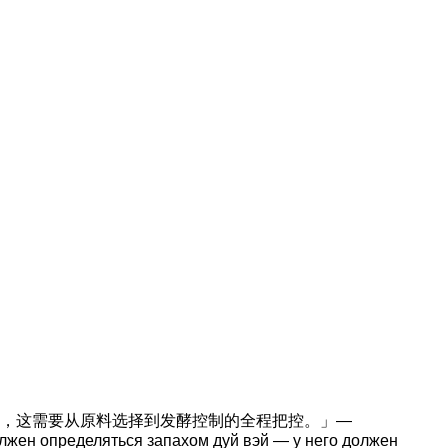
，这需要从原料选择到发酵控制的全程把控。」—
олжен определяться запахом дуй вэй — у него должен