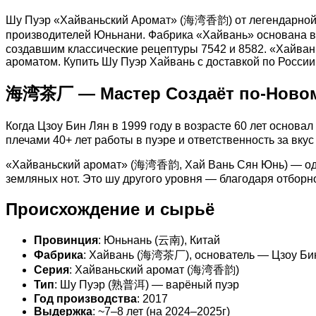
Шу Пуэр «Хайваньский Аромат» (海湾香韵) от легендарной 
производителей Юньнани. Фабрика «Хайвань» основана в
создавшим классические рецептуры 7542 и 8582. «Хайвань
ароматом. Купить Шу Пуэр Хайвань с доставкой по Росси
海湾茶厂 — Мастер Создаёт по-Ново
Когда Цзоу Бин Лян в 1999 году в возрасте 60 лет основ
плечами 40+ лет работы в пуэре и ответственность за вку
«Хайваньский аромат» (海湾香韵, Хай Вань Сян Юнь) — одна 
земляных нот. Это шу другого уровня — благодаря отборн
Происхождение и сырьё
Провинция
: Юньнань (云南), Китай
Фабрика
: Хайвань (海湾茶厂), основатель — Цзоу Б
Серия
: Хайваньский аромат (海湾香韵)
Тип
: Шу Пуэр (熟普洱) — варёный пуэр
Год производства
: 2017
Выдержка
: ~7–8 лет (на 2024–2025г)