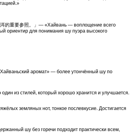
тацией.»
— «Хайвань — воплощение всего
ный ориентир для понимания шу пуэра высокого
«Хайваньский аромат» — более утончённый шу по
о один из стилей, который хорошо хранится и улучшается.
жёлых земляных нот, тонкое послевкусие. Достигается
ержанный шу без горечи подходит практически всем,