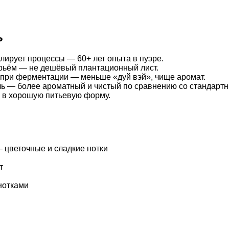
ь
олирует процессы — 60+ лет опыта в пуэре.
ырьём — не дешёвый плантационный лист.
 при ферментации — меньше «дуй вэй», чище аромат.
ь — более ароматный и чистый по сравнению со стандартн
л в хорошую питьевую форму.
— цветочные и сладкие нотки
т
 нотками