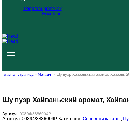
Telegram-plane
Vk
Envelope
Главная страница
»
Магазин
»
Шу пуэр Хайваньский аромат, Хайвань 2
Шу пуэр Хайваньский аромат, Хайван
Артикул:
00894/8886004Р
Артикул:
00894/8886004Р
Категории:
Основной каталог
,
Пу