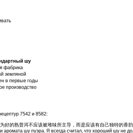
ивать
ндартный шу
я фабрика
й земляной
н в первые годы
ое производство
ецептур 7542 и 8582:
为好的熟普洱不应该被堆味所主导，而是应该有自己独特的香韵
 аромата шу пуэра. Я всегда считал, что хороший шу не д