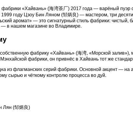
фабрики «Хайвань» (海湾茶厂) 2017 года — варёный пуэр с 
 1999 году Цзоу Бин Ляном (邹炳良) — мастером, три десят
ский аромат» — это сигнатурный стиль фабрики: чистый, б
и — в нашем магазине во Владимире.
му
ал собственную фабрику «Хайвань» (海湾, «Морской залив»), 
с Мэнхайской фабрики, он привнёс в Хайвань тот же станда
из флагманских серий фабрики. Основной акцент — на аро
ому сырью и чёткому контролю процесса во дуй.
ин Лян (邹炳良)