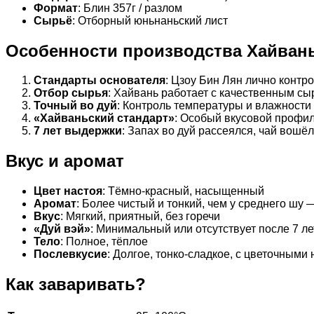
Формат
: Блин 357г / разлом
Сырьё
: Отборный юньнаньский лист
Особенности производства Хайван
Стандарты основателя
: Цзоу Бин Лян лично контр
Отбор сырья
: Хайвань работает с качественным с
Точный во дуй
: Контроль температуры и влажности
«Хайваньский стандарт»
: Особый вкусовой профил
7 лет выдержки
: Запах во дуй рассеялся, чай вошё
Вкус и аромат
Цвет настоя
: Тёмно-красный, насыщенный
Аромат
: Более чистый и тонкий, чем у среднего шу 
Вкус
: Мягкий, приятный, без горечи
«Дуй вэй»
: Минимальный или отсутствует после 7 ле
Тело
: Полное, тёплое
Послевкусие
: Долгое, тонко-сладкое, с цветочными
Как заваривать?