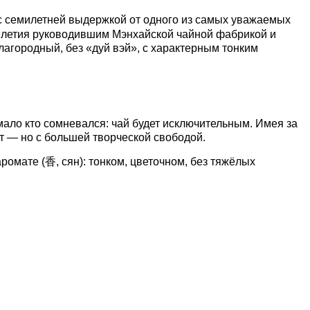
семилетней выдержкой от одного из самых уважаемых
илетия руководившим Мэнхайской чайной фабрикой и
лагородный, без «дуй вэй», с характерным тонким
мало кто сомневался: чай будет исключительным. Имея за
рт — но с большей творческой свободой.
мате (香, сян): тонком, цветочном, без тяжёлых