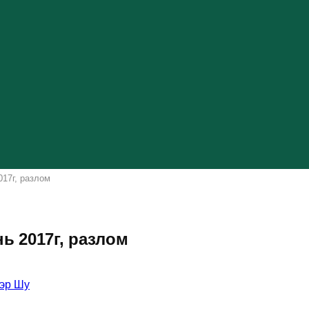
017г, разлом
ь 2017г, разлом
эр Шу