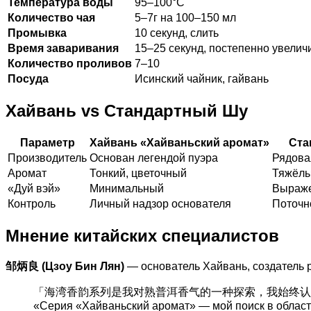
Температура воды
95–100°C
Количество чая
5–7г на 100–150 мл
Промывка
10 секунд, слить
Время заваривания
15–25 секунд, постепенно увелич
Количество проливов
7–10
Посуда
Исинский чайник, гайвань
Хайвань vs Стандартный Шу
Параметр
Хайвань «Хайваньский аромат»
Ста
Производитель
Основан легендой пуэра
Рядова
Аромат
Тонкий, цветочный
Тяжёлы
«Дуй вэй»
Минимальный
Выраже
Контроль
Личный надзор основателя
Поточн
Мнение китайских специалистов
邹炳良 (Цзоу Бин Лян)
— основатель Хайвань, создатель р
「海湾香韵系列是我对熟普洱香气的一种探索，我始终认
«Серия «Хайваньский аромат» — мой поиск в области