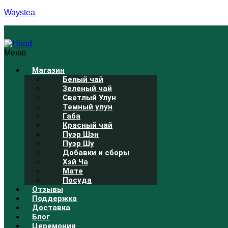
Waystea
Меню
Магазин
Белый чай
Зеленый чай
Светлый Улун
Темный улун
Габа
Красный чай
Пуэр Шэн
Пуэр Шу
Добавки и сборы
Хэй Ча
Мате
Посуда
Отзывы
Поддержка
Доставка
Блог
Церемония