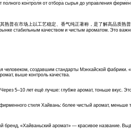
т полного контроля от отбора сырья до управления фермен
市场上以工艺稳定、香气纯正著称，是了解高品质熟普洱的重要参照。」
 рынке стабильным качеством и чистым ароматом. Это важ
ая человеком, создавшим стандарты Мэнхайской фабрики. 
ромат, выше контроль качества.
 Через 5–10 лет ещё лучше: глубже аромат, тоньше вкус. Эт
рменного стиля Хайвань: более чистый аромат, меньше тя
й бренд, «Хайваньский аромат» — красивое название. Выд