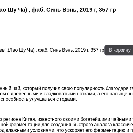
 Шу Ча) , фаб. Синь Вэнь, 2019 г, 357 гр
,(Лао Шу Ча) , фаб. Синь Вэнь, 2019 г, 357 гр
В корзину
м
ый чай, который получил свою популярность благодаря глу
усом с древесными и сладковатыми нотками, а его насыще
 способность улучшаться с годами.
о региона Китая, известного своими богатейшими чайными
енной ферментации для создания быстрого аналога классич
 влажными условиями, что ускоряет его ферментацию и пр