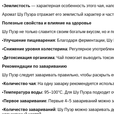
•
Землистость
— характерная особенность этого чая, на
Аромат Шу Пуэра отражает его землистый характер и час
Полезные свойства и влияние на здоровье
Шу Пуэр не только славится своим богатым вкусом, но и п
•
Улучшение пищеварения
: Благодаря ферментации, Шу
•
Снижение уровня холестерина
: Регулярное употреблен
•
Детоксикация организма
: Чай помогает выводить токси
Рекомендации по завариванию
Шу Пуэр следует заваривать правильно, чтобы раскрыть е
•
Количество чая
: На одну заварку рекомендуется исполь
•
Температура воды
: 95–100°C. Для Шу Пуэра подходит о
•
Первое заваривание
: Первые 4–5 завариваний можно з
•
Количество завариваний
: Шу Пуэр можно заваривать д