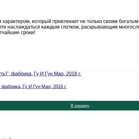
 характером, который привлекает не только своим богатым 
ете наслаждаться каждым глотком, раскрывающим многосл
атчайшие сроки!
фабрика, Гу И Гун Мао, 2016 г.
В корзину