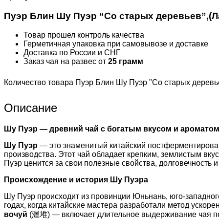
Пуэр Блин Шу Пуэр “Со старых деревьев”,(Лао
Товар прошел контроль качества
Герметичная упаковка при самовывозе и доставке
Доставка по России и СНГ
Заказ чая на развес от
25 грамм
Количество товара Пуэр Блин Шу Пуэр "Со старых деревьев"
Описание
Шу Пуэр — древний чай с богатым вкусом и аромато
Шу Пуэр
— это знаменитый китайский постферментированн
производства. Этот чай обладает крепким, землистым вк
Пуэр ценится за свои полезные свойства, долговечность и
Происхождение и история Шу Пуэра
Шу Пуэр происходит из провинции Юньнань, юго-западног
годах, когда китайские мастера разработали метод ускор
вочуй
(渥堆) — включает длительное выдерживание чая под