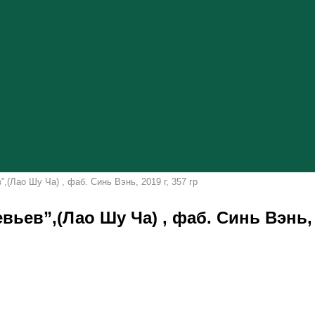
(Лао Шу Ча) , фаб. Синь Вэнь, 2019 г, 357 гр
ев”,(Лао Шу Ча) , фаб. Синь Вэнь, 2