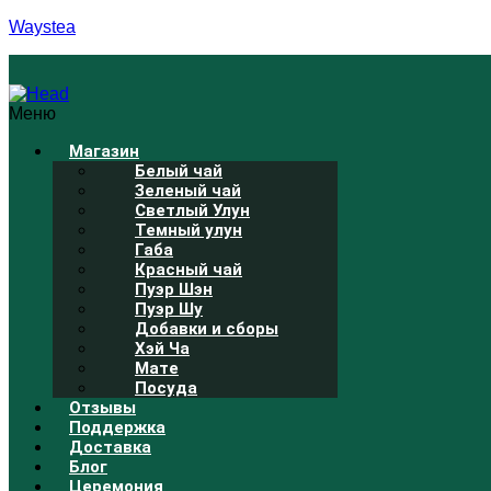
Waystea
Меню
Магазин
Белый чай
Зеленый чай
Светлый Улун
Темный улун
Габа
Красный чай
Пуэр Шэн
Пуэр Шу
Добавки и сборы
Хэй Ча
Мате
Посуда
Отзывы
Поддержка
Доставка
Блог
Церемония