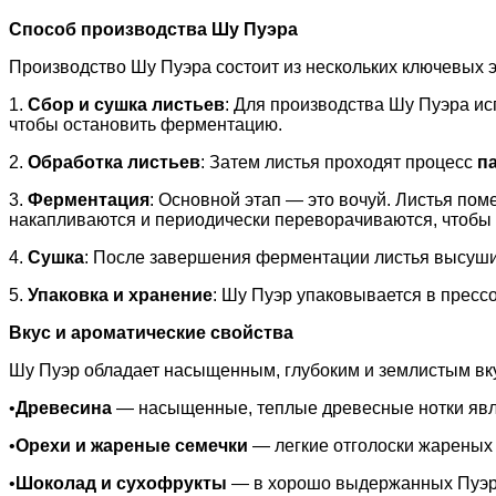
Способ производства Шу Пуэра
Производство Шу Пуэра состоит из нескольких ключевых э
1.
Сбор и сушка листьев
: Для производства Шу Пуэра ис
чтобы остановить ферментацию.
2.
Обработка листьев
: Затем листья проходят процесс
п
3.
Ферментация
: Основной этап — это вочуй. Листья по
накапливаются и периодически переворачиваются, чтобы 
4.
Сушка
: После завершения ферментации листья высушив
5.
Упаковка и хранение
: Шу Пуэр упаковывается в прес
Вкус и ароматические свойства
Шу Пуэр обладает насыщенным, глубоким и землистым вкус
•
Древесина
— насыщенные, теплые древесные нотки явл
•
Орехи и жареные семечки
— легкие отголоски жареных 
•
Шоколад и сухофрукты
— в хорошо выдержанных Пуэрах