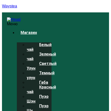
Waystea
Меню
Магазин
Белый
чай
Зеленый
чай
Светлый
Улун
Темный
улун
Габа
Красный
чай
Пуэр
Шэн
Пуэр
Шу