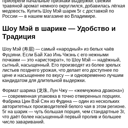
приобрели начальные признаки выдержки: свежий
травяной аромат немного округлился, добавилась лёгкая
медовость. Купить Шоу Мэй шарик 5г с доставкой по
России — в нашем магазине во Владимире.
Шоу Мэй в шарике — Удобство и
Традиция
Шоу Мэй (寿眉) — самый «народный» из белых чаёв
Фуцзяни. Если Бай Хао Инь Чжэнь с его нежными
почками — это «аристократ», то Шоу Мэй — надёжный,
сытный, насыщенный. Его производят из более зрелых
листьев позднего урожая, что делает его доступнее по
цене и насыщеннее по вкусу — и одновременно лучшим
кандидатом для длительной выдержки.
Формат шарика (龙珠, Лун Чжу — «жемчужина дракона»)
— современная упаковка в точно отмеренных порциях.
Фабрика Цин Вэй Сян из Фудина — один из нескольких
авторитетных производителей белого чая в этом регионе.
5г на шарик — чуть большая порция, чем стандартные 3г,
что даёт более насыщенный первый пролив и большее
число завариваний.