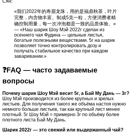
Сян:
«我们2022年的寿眉龙珠，用的是福鼎秋茶，叶片
完整，内含物丰富。制成5克一粒，方便消费者精
确控制用量，每一次冲泡都是一致的品质体验。»
— «Наш шарик Шоу Мэй 2022г сделан из
осеннего чая Фудина — цельные листья,
богатые полезными веществами. 5г на шарик
позволяет точно контролировать дозу и
получать стабильное качество при каждом
заваривании.»
❓FAQ — часто задаваемые
вопросы
Почему шарик Шоу Мэй весит 5г, а Бай Му Дань — 3г?
Шоу Мэй производится из более крупных и зрелых
листьев. Для получения такого же объёма настоя нужно
немного больше листьев, так как крупный лист менее
плотный. 5г Шоу Мэй = примерно 3г по объёму более
плотного листа Бай Му Дань.
Шарик 2022г — это свежий или выдержанный чай?