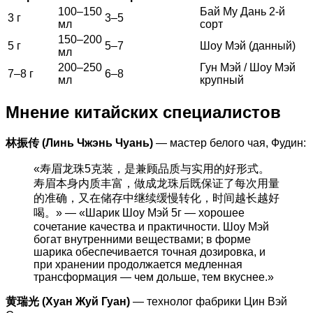
100–150
Бай Му Дань 2-й
3 г
3–5
мл
сорт
150–200
5 г
5–7
Шоу Мэй (данный)
мл
200–250
Гун Мэй / Шоу Мэй
7–8 г
6–8
мл
крупный
Мнение китайских специалистов
林振传 (Линь Чжэнь Чуань)
— мастер белого чая, Фудин:
«寿眉龙珠5克装，是兼顾品质与实用的好形式。
寿眉本身内质丰富，做成龙珠后既保证了每次用量
的准确，又在储存中继续缓慢转化，时间越长越好
喝。» — «Шарик Шоу Мэй 5г — хорошее
сочетание качества и практичности. Шоу Мэй
богат внутренними веществами; в форме
шарика обеспечивается точная дозировка, и
при хранении продолжается медленная
трансформация — чем дольше, тем вкуснее.»
黄瑞光 (Хуан Жуй Гуан)
— технолог фабрики Цин Вэй