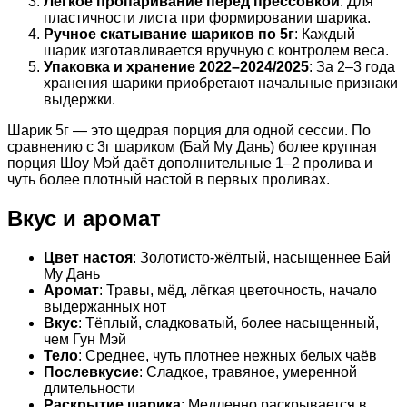
Лёгкое пропаривание перед прессовкой
: Для
пластичности листа при формировании шарика.
Ручное скатывание шариков по 5г
: Каждый
шарик изготавливается вручную с контролем веса.
Упаковка и хранение 2022–2024/2025
: За 2–3 года
хранения шарики приобретают начальные признаки
выдержки.
Шарик 5г — это щедрая порция для одной сессии. По
сравнению с 3г шариком (Бай Му Дань) более крупная
порция Шоу Мэй даёт дополнительные 1–2 пролива и
чуть более плотный настой в первых проливах.
Вкус и аромат
Цвет настоя
: Золотисто-жёлтый, насыщеннее Бай
Му Дань
Аромат
: Травы, мёд, лёгкая цветочность, начало
выдержанных нот
Вкус
: Тёплый, сладковатый, более насыщенный,
чем Гун Мэй
Тело
: Среднее, чуть плотнее нежных белых чаёв
Послевкусие
: Сладкое, травяное, умеренной
длительности
Раскрытие шарика
: Медленно раскрывается в