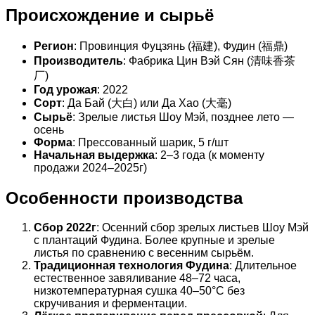
Происхождение и сырьё
Регион
: Провинция Фуцзянь (福建), Фудин (福鼎)
Производитель
: Фабрика Цин Вэй Сян (清味香茶
厂)
Год урожая
: 2022
Сорт
: Да Бай (大白) или Да Хао (大毫)
Сырьё
: Зрелые листья Шоу Мэй, позднее лето —
осень
Форма
: Прессованный шарик, 5 г/шт
Начальная выдержка
: 2–3 года (к моменту
продажи 2024–2025г)
Особенности производства
Сбор 2022г
: Осенний сбор зрелых листьев Шоу Мэй
с плантаций Фудина. Более крупные и зрелые
листья по сравнению с весенним сырьём.
Традиционная технология Фудина
: Длительное
естественное завяливание 48–72 часа,
низкотемпературная сушка 40–50°C без
скручивания и ферментации.