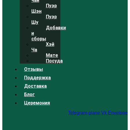
чай
Пуэр
Шэн
Пуэр
Шу
Добавки
и
сборы
Хэй
Ча
Мате
Посуда
Отзывы
Поддержка
Доставка
Блог
Церемония
Telegram-plane
Vk
Envelope