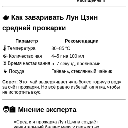
насыщенный
🫖 Как заваривать Лун Цзин
средней прожарки
Параметр
Рекомендации
🌡 Температура
80–85 °C
🍃 Количество чая
4–5 г на 100 мл
⏳ Время настаивания
5–7 секунд, проливами
🍵 Посуда
Гайвань, стеклянный чайник
Совет:
Этот чай выдерживает чуть более горячую воду
за счёт прожарки. Но всё равно избегай кипятка, чтобы
не испортить вкус.
🧑‍🏫 Мнение эксперта
«Средняя прожарка Лун Цзина создаёт
удивительный баланс между свежестью