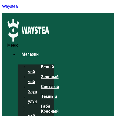
Waystea
Меню
Магазин
Белый
чай
Зеленый
чай
Светлый
Улун
Темный
улун
Габа
Красный