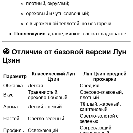
плотный, округлый;
ореховый и чуть сливочный;
с выраженной теплотой, но без горечи
Послевкусие
: долгое, мягкое, слегка сладковатое
🧭 Отличие от базовой версии Лун
Цзин
Классический Лун
Лун Цзин средней
Параметр
Цзин
прожарки
Обжарка
Лёгкая
Средняя
Травянистый,
Орехово-злаковый,
Вкус
орехово-бобовый
плотный
Тёплый, жареный,
Аромат
Лёгкий, свежий
каштановый
Светло-золотой с
Настой
Светло-зелёный
зеленью
Согревающий,
Профиль
Освежающий