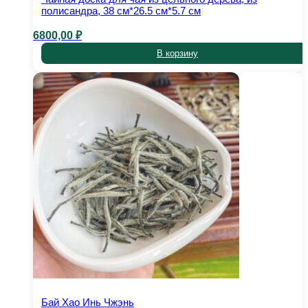
полисандра, 38 см*26.5 см*5.7 см
6800,00
₽
В корзину
Бай Хао Инь Чжэнь