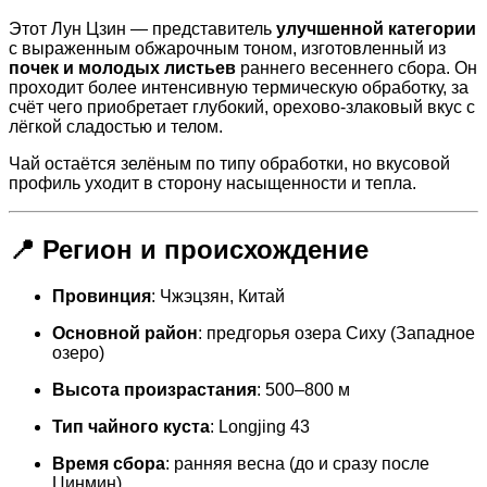
Этот Лун Цзин — представитель
улучшенной категории
с выраженным обжарочным тоном, изготовленный из
почек и молодых листьев
раннего весеннего сбора. Он
проходит более интенсивную термическую обработку, за
счёт чего приобретает глубокий, орехово-злаковый вкус с
лёгкой сладостью и телом.
Чай остаётся зелёным по типу обработки, но вкусовой
профиль уходит в сторону насыщенности и тепла.
📍 Регион и происхождение
Провинция
: Чжэцзян, Китай
Основной район
: предгорья озера Сиху (Западное
озеро)
Высота произрастания
: 500–800 м
Тип чайного куста
: Longjing 43
Время сбора
: ранняя весна (до и сразу после
Цинмин)