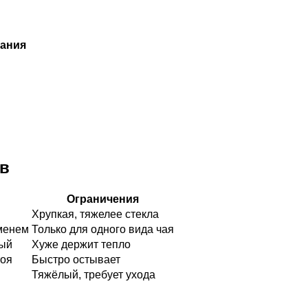
вания
ов
Ограничения
Хрупкая, тяжелее стекла
менем
Только для одного вида чая
ный
Хуже держит тепло
тоя
Быстро остывает
Тяжёлый, требует ухода