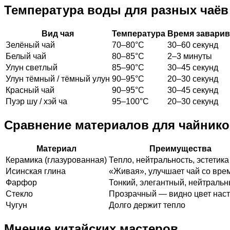
Температура воды для разных чаёв
Вид чая
Температура
Время завари
Зелёный чай
70–80°C
30–60 секунд
Белый чай
80–85°C
2–3 минуты
Улун светлый
85–90°C
30–45 секунд
Улун тёмный / тёмный улун
90–95°C
20–30 секунд
Красный чай
90–95°C
30–45 секунд
Пуэр шу / хэй ча
95–100°C
20–30 секунд
Сравнение материалов для чайник
Материал
Преимущества
Керамика (глазурованная)
Тепло, нейтральность, эстетика
Исинская глина
«Живая», улучшает чай со вре
Фарфор
Тонкий, элегантный, нейтраль
Стекло
Прозрачный — видно цвет нас
Чугун
Долго держит тепло
Мнение китайских мастеров