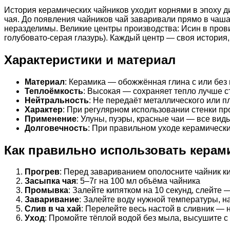
История керамических чайников уходит корнями в эпоху ди
чая. До появления чайников чай заваривали прямо в чаша
неразделимы. Великие центры производства: Исин в прови
голубовато-серая глазурь). Каждый центр — своя история,
Характеристики и материал
Материал
: Керамика — обожжённая глина с или без 
Теплоёмкость
: Высокая — сохраняет тепло лучше с
Нейтральность
: Не передаёт металлического или п
Характер
: При регулярном использовании стенки п
Применение
: Улуны, пуэры, красные чаи — все вид
Долговечность
: При правильном уходе керамическ
Как правильно использовать керам
Прогрев
: Перед завариванием ополосните чайник к
Засыпка чая
: 5–7г на 100 мл объёма чайника
Промывка
: Залейте кипятком на 10 секунд, слейте 
Заваривание
: Залейте воду нужной температуры, н
Слив в ча хай
: Перелейте весь настой в сливник — 
Уход
: Промойте тёплой водой без мыла, высушите с