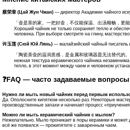
蔡荣章 (Цай Жун Чжан)
— директор Академии чайного иск
「壶是茶的家。一把好壶，不仅能保温、出汤顺畅，更能在岁月
Хороший чайник не только сохраняет тепло и обеспе
человека. При выборе смотрите на глину, мастерство
许玉莲 (Сюй Юй Лянь)
— малайзийский чайный писатель и
「陶瓷茶壶的温润质感，是金属和玻璃器皿无法替代的。当
нежная текстура керамического чайника незаменима 
тепло, в этот момент между чаем и человеком устан
❓FAQ — часто задаваемые вопросы
Нужно ли мыть новый чайник перед первым использ
Да. Ополосните кипятком несколько раз. Некоторые масте
производственные запахи и начинает процесс «приучения
Можно ли мыть керамический чайник с мылом?
Нежелательно. Мыло проникает в поры керамики и может д
всё же появился — прокипятите с заваренным чаем.