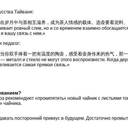
усства Тайваня:
中与茶相互滋养，成为茶人情感的载体。选壶要看泥料、做工和与自己的
чивает ровный слив, но и со временем взаимно обогащается
 и вашу связь с ним.»
 педагог:
你双手捧着一把有温度的陶壶，感受着壶身传来的热气，那一刻，茶
— металл и стекло не могут этого воспроизвести. Когда д
авливается самая прямая связь.»
ованием?
ра рекомендуют «прокипятить» новый чайник с листьями тог
» чайника.
авать посторонний привкус в будущем. Достаточно промыть