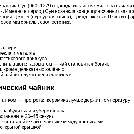
настии Сун (960–1279 гг.), когда китайские мастера начал
х. Именно в период Сун возникла концепция «чайник как п
нции Цзянсу (пурпурная глина), Цзиндэчжэнь в Цзянси (фа
 свои материалы, своя эстетика.
глазури
текла и металла
ластикового привкуса
ропитываются ароматом — чай становится богаче
ы, кроме деликатных зелёных
ий чайник служит десятилетиями
ический чайник
ипятком — прогретая керамика лучше держит температуру
— разбудит чай и уберёт пыль
астаивайте 20–45 секунд
не оставляйте чай в чайнике между проливами
 открытой крышкой