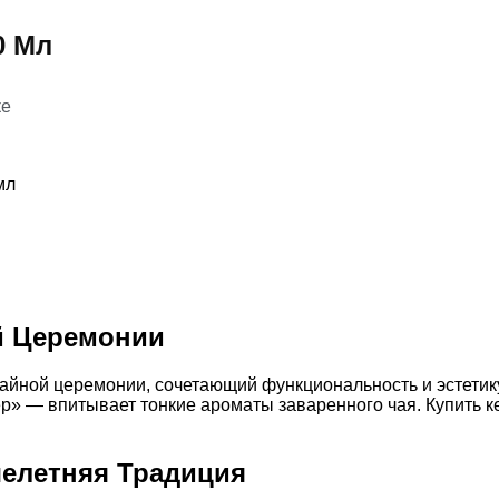
0 Мл
ке
мл
й Церемонии
айной церемонии, сочетающий функциональность и эстетику
р» — впитывает тонкие ароматы заваренного чая. Купить к
челетняя Традиция