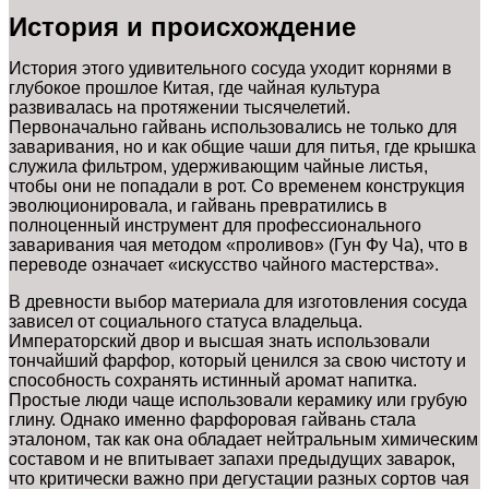
История и происхождение
История этого удивительного сосуда уходит корнями в
глубокое прошлое Китая, где чайная культура
развивалась на протяжении тысячелетий.
Первоначально гайвань использовались не только для
заваривания, но и как общие чаши для питья, где крышка
служила фильтром, удерживающим чайные листья,
чтобы они не попадали в рот. Со временем конструкция
эволюционировала, и гайвань превратились в
полноценный инструмент для профессионального
заваривания чая методом «проливов» (Гун Фу Ча), что в
переводе означает «искусство чайного мастерства».
В древности выбор материала для изготовления сосуда
зависел от социального статуса владельца.
Императорский двор и высшая знать использовали
тончайший фарфор, который ценился за свою чистоту и
способность сохранять истинный аромат напитка.
Простые люди чаще использовали керамику или грубую
глину. Однако именно фарфоровая гайвань стала
эталоном, так как она обладает нейтральным химическим
составом и не впитывает запахи предыдущих заварок,
что критически важно при дегустации разных сортов чая