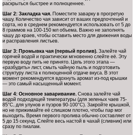
раскрыться быстрее и полноценнее.
Шаг 2: Закладка чая.
Поместите заварку в прогретую
чашу. Количество чая зависит от ваших предпочтений и
сорта, но в среднем рекомендуется использовать от 5 до
8 граммов на 100-150 мл объема. Важно не заполнять
чашу до краев, чтобы оставить место для движения воды
и расправления листьев.
Шаг 3: Промывка чая (первый пролив).
Залейте чай
горячей водой и практически мгновенно слейте её. Эту
первую воду пить не принято. Цель этого этапа —
«разбудить» лист, смыть чайную пыль и подготовить
структуру листа к полноценной отдаче вкуса. В этот
момент рекомендуется вдохнуть аромат из-под крышки
— это самый насыщенный момент.
Шаг 4: Основное заваривание.
Снова залейте чай
водой подходящей температуры (для зеленых чаев 75-
85°C, для улунов и пуэров 90-100°C). Закройте крышкой,
но не прижимайте её слишком плотно, чтобы пар мог
выходить. Время первого пролива обычно составляет от
5 до 15 секунд. Слейте весь настой в чахай (сливник) или
сразу по пиалам.