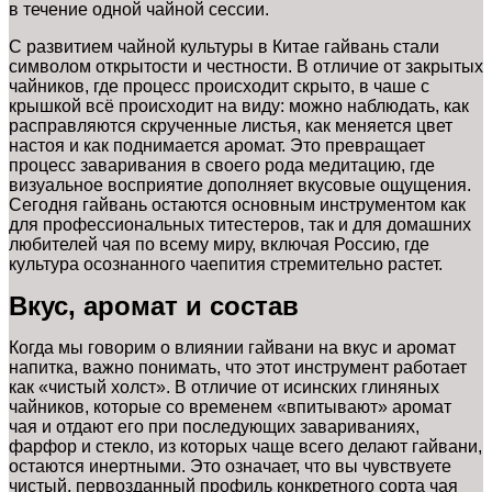
в течение одной чайной сессии.
С развитием чайной культуры в Китае гайвань стали
символом открытости и честности. В отличие от закрытых
чайников, где процесс происходит скрыто, в чаше с
крышкой всё происходит на виду: можно наблюдать, как
расправляются скрученные листья, как меняется цвет
настоя и как поднимается аромат. Это превращает
процесс заваривания в своего рода медитацию, где
визуальное восприятие дополняет вкусовые ощущения.
Сегодня гайвань остаются основным инструментом как
для профессиональных титестеров, так и для домашних
любителей чая по всему миру, включая Россию, где
культура осознанного чаепития стремительно растет.
Вкус, аромат и состав
Когда мы говорим о влиянии гайвани на вкус и аромат
напитка, важно понимать, что этот инструмент работает
как «чистый холст». В отличие от исинских глиняных
чайников, которые со временем «впитывают» аромат
чая и отдают его при последующих завариваниях,
фарфор и стекло, из которых чаще всего делают гайвани,
остаются инертными. Это означает, что вы чувствуете
чистый, первозданный профиль конкретного сорта чая