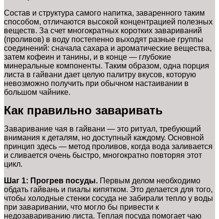
Состав и структура самого напитка, заваренного таким
способом, отличаются высокой концентрацией полезных
веществ. За счет многократных коротких завариваний
(проливов) в воду постепенно выходят разные группы
соединений: сначала сахара и ароматические вещества,
затем кофеин и танины, и в конце — глубокие
минеральные компоненты. Таким образом, одна порция
листа в гайвани дает целую палитру вкусов, которую
невозможно получить при обычном настаивании в
большом чайнике.
Как правильно заваривать
Заваривание чая в гайвани — это ритуал, требующий
внимания к деталям, но доступный каждому. Основной
принцип здесь — метод проливов, когда вода заливается
и сливается очень быстро, многократно повторяя этот
цикл.
Шаг 1: Прогрев посуды.
Первым делом необходимо
обдать гайвань и пиалы кипятком. Это делается для того,
чтобы холодные стенки сосуда не забирали тепло у воды
при заваривании, что могло бы привести к
недозавариванию листа. Теплая посуда помогает чаю