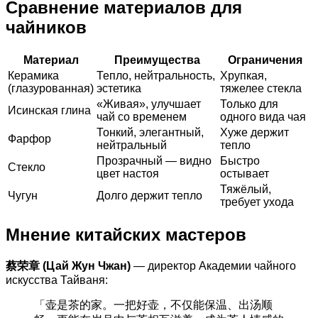
Сравнение материалов для
чайников
Материал
Преимущества
Ограничения
Керамика
Тепло, нейтральность,
Хрупкая,
(глазурованная)
эстетика
тяжелее стекла
«Живая», улучшает
Только для
Исинская глина
чай со временем
одного вида чая
Тонкий, элегантный,
Хуже держит
Фарфор
нейтральный
тепло
Прозрачный — видно
Быстро
Стекло
цвет настоя
остывает
Тяжёлый,
Чугун
Долго держит тепло
требует ухода
Мнение китайских мастеров
蔡荣章 (Цай Жун Чжан)
— директор Академии чайного
искусства Тайваня:
「壶是茶的家。一把好壶，不仅能保温、出汤顺