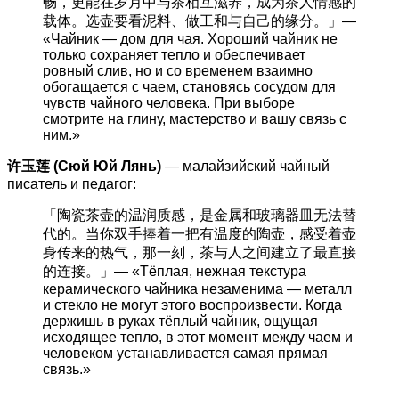
畅，更能在岁月中与茶相互滋养，成为茶人情感的
载体。选壶要看泥料、做工和与自己的缘分。」—
«Чайник — дом для чая. Хороший чайник не
только сохраняет тепло и обеспечивает
ровный слив, но и со временем взаимно
обогащается с чаем, становясь сосудом для
чувств чайного человека. При выборе
смотрите на глину, мастерство и вашу связь с
ним.»
许玉莲 (Сюй Юй Лянь)
— малайзийский чайный
писатель и педагог:
「陶瓷茶壶的温润质感，是金属和玻璃器皿无法替
代的。当你双手捧着一把有温度的陶壶，感受着壶
身传来的热气，那一刻，茶与人之间建立了最直接
的连接。」— «Тёплая, нежная текстура
керамического чайника незаменима — металл
и стекло не могут этого воспроизвести. Когда
держишь в руках тёплый чайник, ощущая
исходящее тепло, в этот момент между чаем и
человеком устанавливается самая прямая
связь.»