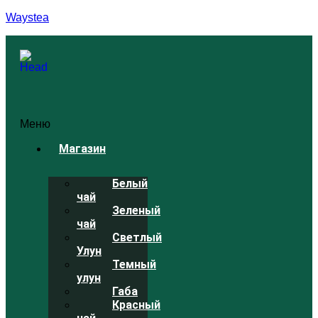
Waystea
Меню
Магазин
Белый
чай
Зеленый
чай
Светлый
Улун
Темный
улун
Габа
Красный