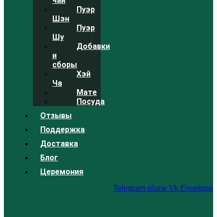
чай
Пуэр
Шэн
Пуэр
Шу
Добавки
и
сборы
Хэй
Ча
Мате
Посуда
Отзывы
Поддержка
Доставка
Блог
Церемония
Telegram-plane
Vk
Envelope