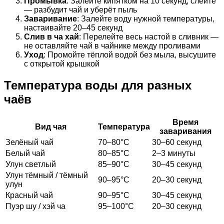
Промывка
: Залейте кипятком на 10 секунд, слейте
— разбудит чай и уберёт пыль
Заваривание
: Залейте воду нужной температуры,
настаивайте 20–45 секунд
Слив в ча хай
: Перелейте весь настой в сливник —
не оставляйте чай в чайнике между проливами
Уход
: Промойте тёплой водой без мыла, высушите
с открытой крышкой
Температура воды для разных
чаёв
Время
Вид чая
Температура
заваривания
Зелёный чай
70–80°C
30–60 секунд
Белый чай
80–85°C
2–3 минуты
Улун светлый
85–90°C
30–45 секунд
Улун тёмный / тёмный
90–95°C
20–30 секунд
улун
Красный чай
90–95°C
30–45 секунд
Пуэр шу / хэй ча
95–100°C
20–30 секунд