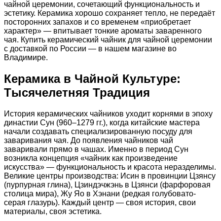
чайной церемонии, сочетающий функциональность и
эстетику. Керамика хорошо сохраняет тепло, не передаёт
посторонних запахов и со временем «приобретает
характер» — впитывает тонкие ароматы заваренного
чая. Купить керамический чайник для чайной церемонии
с доставкой по России — в нашем магазине во
Владимире.
Керамика в Чайной Культуре:
Тысячелетняя Традиция
История керамических чайников уходит корнями в эпоху
династии Сун (960–1279 гг.), когда китайские мастера
начали создавать специализированную посуду для
заваривания чая. До появления чайников чай
заваривали прямо в чашах. Именно в период Сун
возникла концепция «чайник как произведение
искусства» — функциональность и красота неразделимы.
Великие центры производства: Исин в провинции Цзянсу
(пурпурная глина), Цзиндэчжэнь в Цзянси (фарфоровая
столица мира), Жу Яо в Хэнани (редкая голубовато-
серая глазурь). Каждый центр — своя история, свои
материалы, своя эстетика.