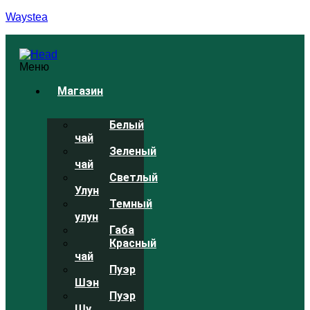
Waystea
Меню
Магазин
Белый
чай
Зеленый
чай
Светлый
Улун
Темный
улун
Габа
Красный
чай
Пуэр
Шэн
Пуэр
Шу