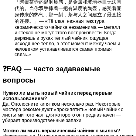
「陶瓷茶壶的温润质感，是金属和玻璃器皿无法替
代的。当你双手捧着一把有温度的陶壶，感受着壶
身传来的热气，那一刻，茶与人之间建立了最直接
的连接。」— «Тёплая, нежная текстура
керамического чайника незаменима — металл
и стекло не могут этого воспроизвести. Когда
держишь в руках тёплый чайник, ощущая
исходящее тепло, в этот момент между чаем и
человеком устанавливается самая прямая
связь.»
❓FAQ — часто задаваемые
вопросы
Нужно ли мыть новый чайник перед первым
использованием?
Да. Ополосните кипятком несколько раз. Некоторые
мастера рекомендуют «прокипятить» новый чайник с
листьями того чая, для которого он предназначен —
убирает производственные запахи.
Можно ли мыть керамический чайник с мылом?