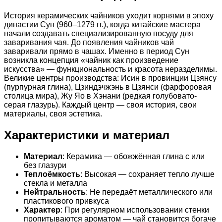
История керамических чайников уходит корнями в эпоху
династии Сун (960–1279 гг.), когда китайские мастера
начали создавать специализированную посуду для
заваривания чая. До появления чайников чай
заваривали прямо в чашах. Именно в период Сун
возникла концепция «чайник как произведение
искусства» — функциональность и красота неразделимы.
Великие центры производства: Исин в провинции Цзянсу
(пурпурная глина), Цзиндэчжэнь в Цзянси (фарфоровая
столица мира), Жу Яо в Хэнани (редкая голубовато-
серая глазурь). Каждый центр — своя история, свои
материалы, своя эстетика.
Характеристики и материал
Материал
: Керамика — обожжённая глина с или
без глазури
Теплоёмкость
: Высокая — сохраняет тепло лучше
стекла и металла
Нейтральность
: Не передаёт металлического или
пластикового привкуса
Характер
: При регулярном использовании стенки
пропитываются ароматом — чай становится богаче