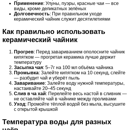
Применение
: Улуны, пуэры, красные чаи — все
виды, кроме деликатных зелёных
Долговечность
: При правильном уходе
керамический чайник служит десятилетиями
Как правильно использовать
керамический чайник
Прогрев
: Перед завариванием ополосните чайник
кипятком — прогретая керамика лучше держит
температуру
Засыпка чая
: 5–7г на 100 мл объёма чайника
Промывка
: Залейте кипятком на 10 секунд, слейте
— разбудит чай и уберёт пыль
Заваривание
: Залейте воду нужной температуры,
настаивайте 20–45 секунд
Слив в ча хай
: Перелейте весь настой в сливник —
не оставляйте чай в чайнике между проливами
Уход
: Промойте тёплой водой без мыла, высушите
с открытой крышкой
Температура воды для разных
чаёв