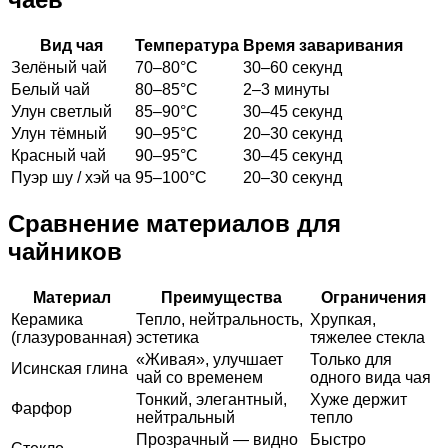
Вид чая
Температура
Время заваривания
Зелёный чай
70–80°C
30–60 секунд
Белый чай
80–85°C
2–3 минуты
Улун светлый
85–90°C
30–45 секунд
Улун тёмный
90–95°C
20–30 секунд
Красный чай
90–95°C
30–45 секунд
Пуэр шу / хэй ча
95–100°C
20–30 секунд
Сравнение материалов для
чайников
Материал
Преимущества
Ограничения
Керамика
Тепло, нейтральность,
Хрупкая,
(глазурованная)
эстетика
тяжелее стекла
«Живая», улучшает
Только для
Исинская глина
чай со временем
одного вида чая
Тонкий, элегантный,
Хуже держит
Фарфор
нейтральный
тепло
Прозрачный — видно
Быстро