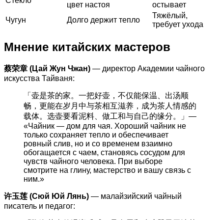
Стекло
цвет настоя
остывает
Тяжёлый,
Чугун
Долго держит тепло
требует ухода
Мнение китайских мастеров
蔡荣章 (Цай Жун Чжан)
— директор Академии чайного
искусства Тайваня:
「壶是茶的家。一把好壶，不仅能保温、出汤顺
畅，更能在岁月中与茶相互滋养，成为茶人情感的
载体。选壶要看泥料、做工和与自己的缘分。」—
«Чайник — дом для чая. Хороший чайник не
только сохраняет тепло и обеспечивает
ровный слив, но и со временем взаимно
обогащается с чаем, становясь сосудом для
чувств чайного человека. При выборе
смотрите на глину, мастерство и вашу связь с
ним.»
许玉莲 (Сюй Юй Лянь)
— малайзийский чайный
писатель и педагог: