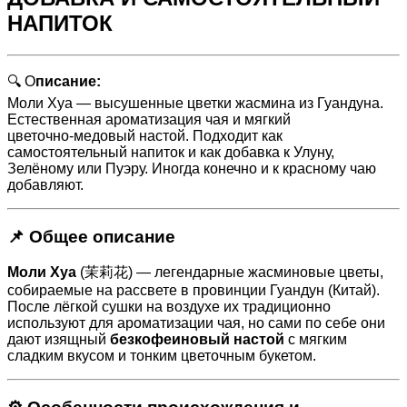
НАПИТОК
🔍 О
писание:
Моли Хуа — высушенные цветки жасмина из Гуандуна.
Естественная ароматизация чая и мягкий
цветочно‑медовый настой. Подходит как
самостоятельный напиток и как добавка к Улуну,
Зелёному или Пуэру. Иногда конечно и к красному чаю
добавляют.
📌 Общее описание
Моли Хуа
(茉莉花) — легендарные жасминовые цветы,
собираемые на рассвете в провинции Гуандун (Китай).
После лёгкой сушки на воздухе их традиционно
используют для ароматизации чая, но сами по себе они
дают изящный
безкофеиновый настой
с мягким
сладким вкусом и тонким цветочным букетом.