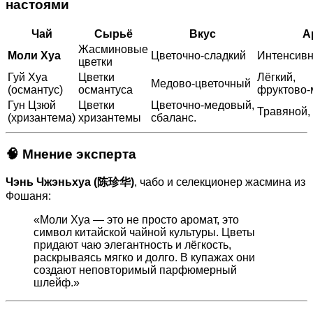
настоями
Чай
Сырьё
Вкус
А
Жасминовые
Моли Хуа
Цветочно‑сладкий
Интенсив
цветки
Гуй Хуа
Цветки
Лёгкий,
Медово‑цветочный
(османтус)
османтуса
фруктово
Гун Цзюй
Цветки
Цветочно‑медовый,
Травяной,
(хризантема)
хризантемы
сбаланс.
🧠 Мнение эксперта
Чэнь Чжэньхуа (陈珍华)
, чабо и селекционер жасмина из
Фошаня:
«Моли Хуа — это не просто аромат, это
символ китайской чайной культуры. Цветы
придают чаю элегантность и лёгкость,
раскрываясь мягко и долго. В купажах они
создают неповторимый парфюмерный
шлейф.»