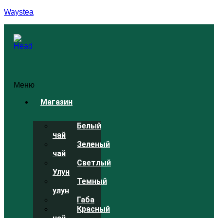
Waystea
Меню
Магазин
Белый
чай
Зеленый
чай
Светлый
Улун
Темный
улун
Габа
Красный