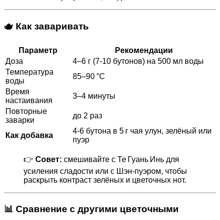
🫖 Как заваривать
Параметр
Рекомендации
Доза
4–6 г (7-10 бутонов) на 500 мл воды
Температура
85–90 °C
воды
Время
3–4 минуты
настаивания
Повторные
до 2 раз
заварки
4-6 бутона в 5 г чая улун, зелёный или
Как добавка
пуэр
👉
Совет:
смешивайте с Те Гуань Инь для
усиления сладости или с Шэн‑пуэром, чтобы
раскрыть контраст зелёных и цветочных нот.
📊 Сравнение с другими цветочными