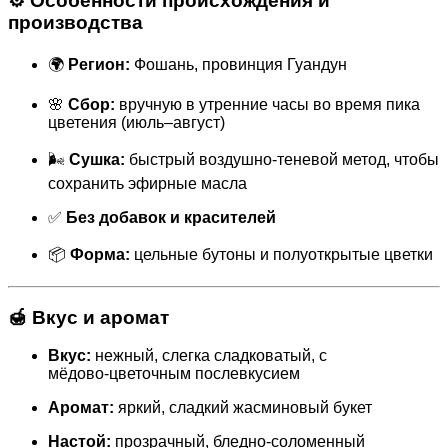
⚙️ Особенности происхождения и
производства
🌍
Регион:
Фошань, провинция Гуандун
🌸
Сбор:
вручную в утренние часы во время пика
цветения (июль–август)
🌬️
Сушка:
быстрый воздушно‑теневой метод, чтобы
сохранить эфирные масла
✅
Без добавок и красителей
📦
Форма:
цельные бутоны и полуоткрытые цветки
🍯 Вкус и аромат
Вкус:
нежный, слегка сладковатый, с
мёдово‑цветочным послевкусием
Аромат:
яркий, сладкий жасминовый букет
Настой:
прозрачный, бледно‑соломенный