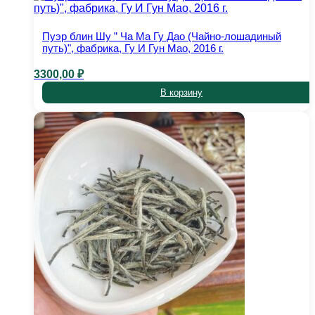
Пуэр блин Шу ” Ча Ма Гу Дао (Чайно-лошадиный
путь)ʺ, фабрика, Гу И Гун Мао, 2016 г.
3300,00
₽
В корзину