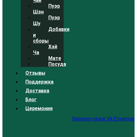
чай
Пуэр
Шэн
Пуэр
Шу
Добавки
и
сборы
Хэй
Ча
Мате
Посуда
Отзывы
Поддержка
Доставка
Блог
Церемония
Telegram-plane
Vk
Envelope